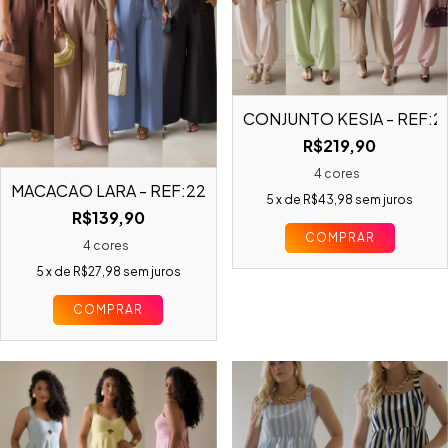
CONJUNTO KÉSIA - REF:2
R$219,90
4 cores
MACACÃO LARA - REF:22935
5
x de
R$43,98
sem juros
R$139,90
COMPRAR
4 cores
5
x de
R$27,98
sem juros
COMPRAR