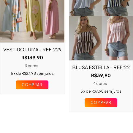
VESTIDO LUIZA - REF:22933
R$139,90
3 cores
BLUSA ESTELLA - REF:22
5
x de
R$27,98
sem juros
R$39,90
4 cores
COMPRAR
5
x de
R$7,98
sem juros
COMPRAR