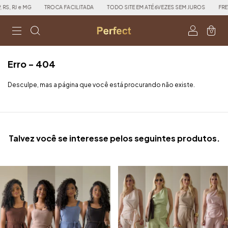
, RJ e MG
TROCA FACILITADA
TODO SITE EM ATÉ 6VEZES SEM JUROS
FRETE 
0
Erro - 404
Desculpe, mas a página que você está procurando não existe.
Talvez você se interesse pelos seguintes produtos.