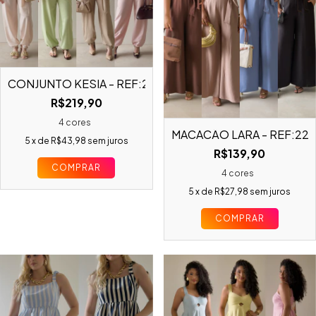
CONJUNTO KÉSIA - REF:22943
R$219,90
4 cores
MACACÃO LARA - REF:229
5
x de
R$43,98
sem juros
R$139,90
COMPRAR
4 cores
5
x de
R$27,98
sem juros
COMPRAR