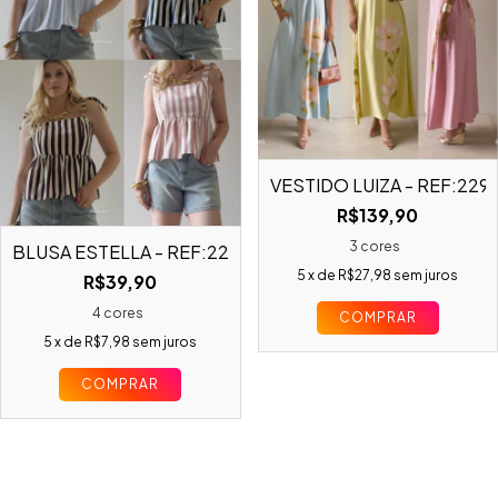
VESTIDO LUIZA - REF:229
R$139,90
3 cores
BLUSA ESTELLA - REF:22924
5
x de
R$27,98
sem juros
R$39,90
4 cores
COMPRAR
5
x de
R$7,98
sem juros
COMPRAR