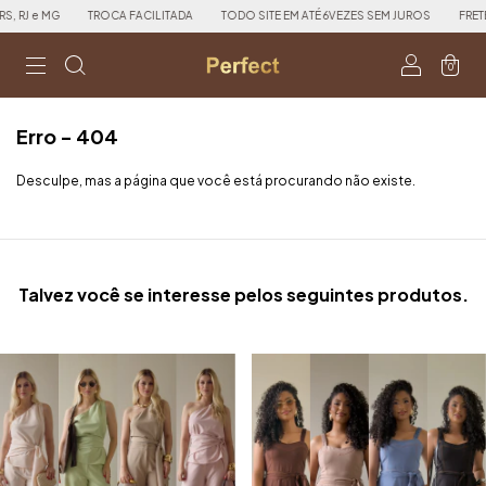
RJ e MG
TROCA FACILITADA
TODO SITE EM ATÉ 6VEZES SEM JUROS
FRETE G
0
Erro - 404
Desculpe, mas a página que você está procurando não existe.
Talvez você se interesse pelos seguintes produtos.