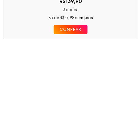
R$139,90
3 cores
5
x de
R$27,98
sem juros
COMPRAR