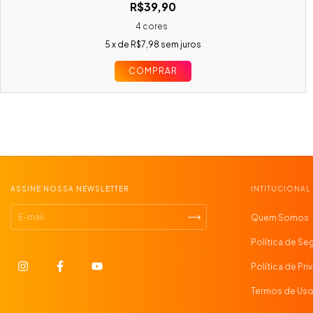
R$39,90
4 cores
5
x de
R$7,98
sem juros
COMPRAR
ASSINE NOSSA NEWSLETTER
INTITUCIONAL
Quem Somos
Política de Se
Política de Pr
Termos de Us