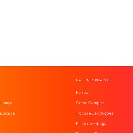
MAIS INFORMAÇÕES
Perfect
gurança
Como Comprar
ivacidade
Trocas e Devoluções
o
Prazo de Entrega