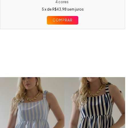
4 cores
5
x de
R$43,98
sem juros
COMPRAR