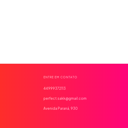
ENTRE EM CONTATO
44999372113
perfect.sakk@gmail.com
Avenida Paraná, 930