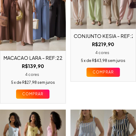
CONJUNTO KÉSIA - REF:2
R$219,90
4 cores
MACACÃO LARA - REF:22935
5
x de
R$43,98
sem juros
R$139,90
COMPRAR
4 cores
5
x de
R$27,98
sem juros
COMPRAR