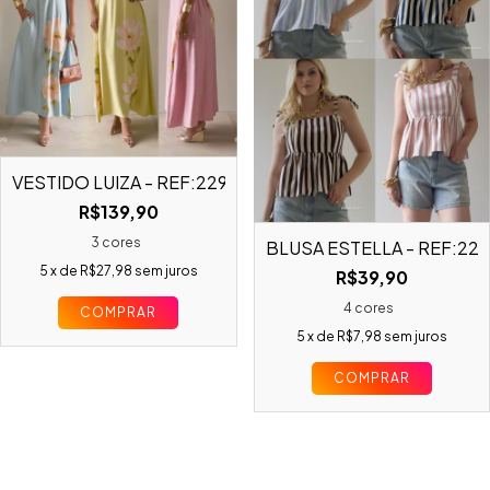
VESTIDO LUIZA - REF:22933
R$139,90
3 cores
BLUSA ESTELLA - REF:22
5
x de
R$27,98
sem juros
R$39,90
4 cores
COMPRAR
5
x de
R$7,98
sem juros
COMPRAR