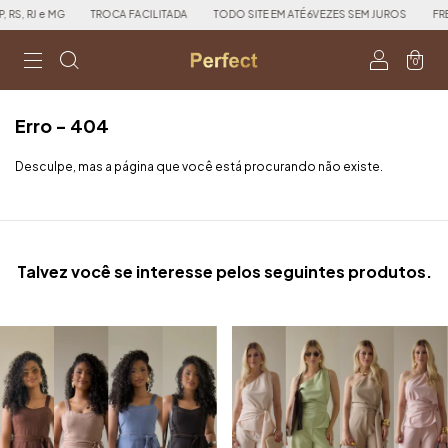
, RJ e MG
TROCA FACILITADA
TODO SITE EM ATÉ 6VEZES SEM JUROS
FRETE 
0
Erro - 404
Desculpe, mas a página que você está procurando não existe.
Talvez você se interesse pelos seguintes produtos.