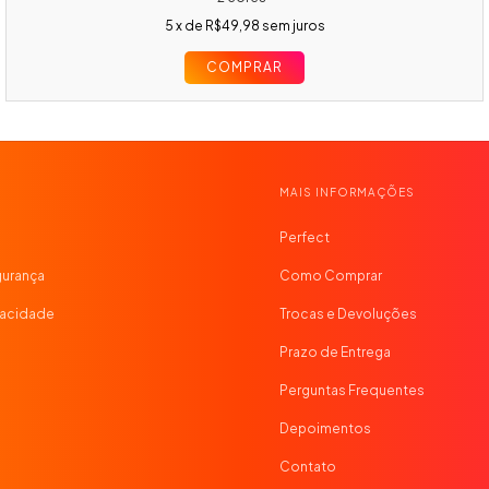
5
x de
R$49,98
sem juros
COMPRAR
MAIS INFORMAÇÕES
Perfect
gurança
Como Comprar
ivacidade
Trocas e Devoluções
o
Prazo de Entrega
Perguntas Frequentes
Depoimentos
Contato