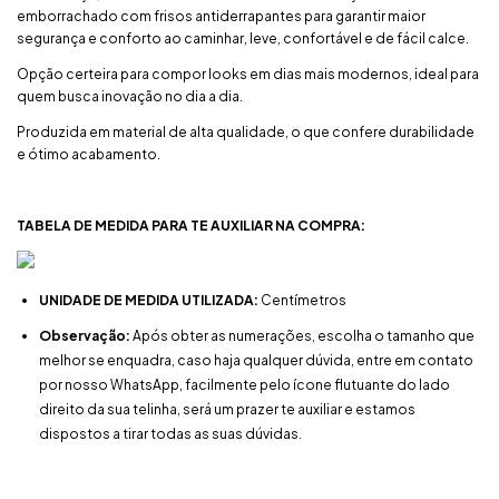
emborrachado com frisos antiderrapantes para garantir maior
segurança e conforto ao caminhar, leve, confortável e de fácil calce.
Opção certeira para compor looks em dias mais modernos, ideal para
quem busca inovação no dia a dia.
Produzida em material de alta qualidade, o que confere durabilidade
e ótimo acabamento.
TABELA DE MEDIDA PARA TE AUXILIAR NA COMPRA:
UNIDADE DE MEDIDA UTILIZADA:
Centímetros
Observação:
Após obter as numerações, escolha o tamanho que
melhor se enquadra, caso haja qualquer dúvida, entre em contato
por nosso WhatsApp, facilmente pelo ícone flutuante do lado
direito da sua telinha, será um prazer te auxiliar e estamos
dispostos a tirar todas as suas dúvidas.