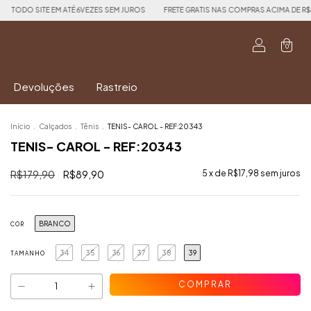
TÉ 6VEZES SEM JUROS
FRETE GRATIS NAS COMPRAS ACIMA DE R$699 PARA OS ESTADOS D
0
Devoluções
Rastreio
Início
.
Calçados
.
Tênis
.
TENIS- CAROL - REF:20343
TENIS- CAROL - REF:20343
R$179,90
R$89,90
5
x de
R$17,98
sem juros
BRANCO
COR
34
35
36
37
38
39
TAMANHO