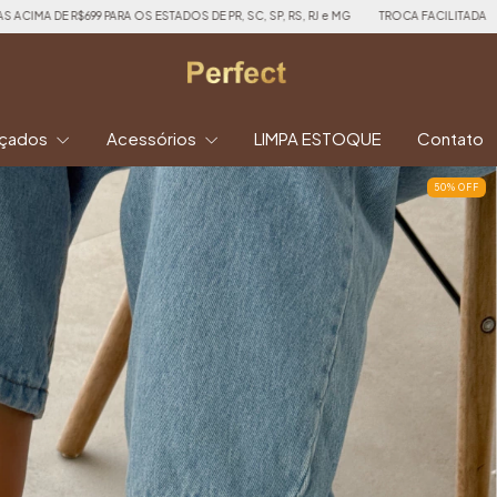
A OS ESTADOS DE PR, SC, SP, RS, RJ e MG
TROCA FACILITADA
TODO SITE EM A
lçados
Acessórios
LIMPA ESTOQUE
Contato
50
%
OFF