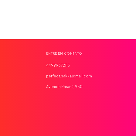
ENTRE EM CONTATO
44999372113
perfect.sakk@gmail.com
Avenida Paraná, 930