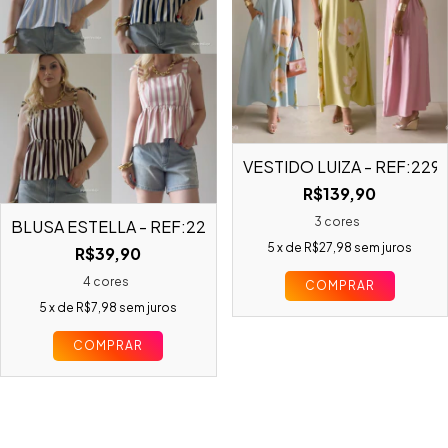
VESTIDO LUIZA - REF:229
R$139,90
3 cores
BLUSA ESTELLA - REF:22924
5
x de
R$27,98
sem juros
R$39,90
4 cores
COMPRAR
5
x de
R$7,98
sem juros
COMPRAR