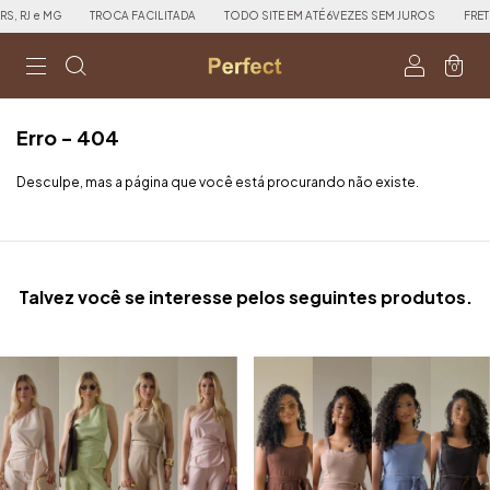
RJ e MG
TROCA FACILITADA
TODO SITE EM ATÉ 6VEZES SEM JUROS
FRETE GR
0
Erro - 404
Desculpe, mas a página que você está procurando não existe.
Talvez você se interesse pelos seguintes produtos.