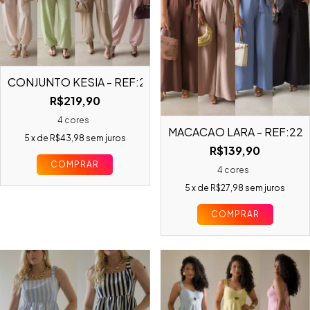
CONJUNTO KÉSIA - REF:22943
R$219,90
4 cores
MACACÃO LARA - REF:229
5
x de
R$43,98
sem juros
R$139,90
COMPRAR
4 cores
5
x de
R$27,98
sem juros
COMPRAR